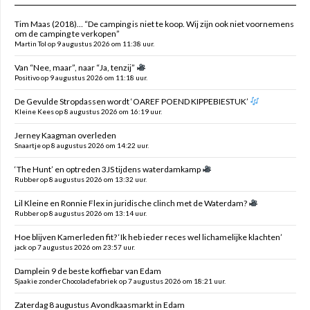
Tim Maas (2018)… “De camping is niet te koop. Wij zijn ook niet voornemens
om de camping te verkopen”
Martin Tol op 9 augustus 2026 om 11:38 uur.
Van “Nee, maar”, naar “Ja, tenzij”
Positivo op 9 augustus 2026 om 11:18 uur.
De Gevulde Stropdassen wordt ‘OAREF POEND KIPPEBIESTUK’
Kleine Kees op 8 augustus 2026 om 16:19 uur.
Jerney Kaagman overleden
Snaartje op 8 augustus 2026 om 14:22 uur.
‘The Hunt’ en optreden 3JS tijdens waterdamkamp
Rubber op 8 augustus 2026 om 13:32 uur.
Lil Kleine en Ronnie Flex in juridische clinch met de Waterdam?
Rubber op 8 augustus 2026 om 13:14 uur.
Hoe blijven Kamerleden fit? ‘Ik heb ieder reces wel lichamelijke klachten’
jack op 7 augustus 2026 om 23:57 uur.
Damplein 9 de beste koffiebar van Edam
Sjaakie zonder Chocoladefabriek op 7 augustus 2026 om 18:21 uur.
Zaterdag 8 augustus Avondkaasmarkt in Edam