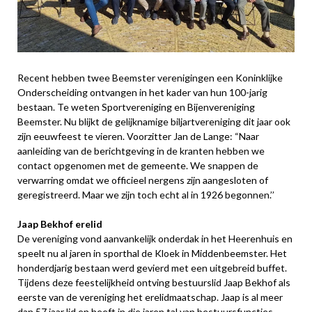
Recent hebben twee Beemster verenigingen een Koninklijke
Onderscheiding ontvangen in het kader van hun 100-jarig
bestaan. Te weten Sportvereniging en Bijenvereniging
Beemster. Nu blijkt de gelijknamige biljartvereniging dit jaar ook
zijn eeuwfeest te vieren. Voorzitter Jan de Lange: “Naar
aanleiding van de berichtgeving in de kranten hebben we
contact opgenomen met de gemeente. We snappen de
verwarring omdat we officieel nergens zijn aangesloten of
geregistreerd. Maar we zijn toch echt al in 1926 begonnen.’’
Jaap Bekhof erelid
De vereniging vond aanvankelijk onderdak in het Heerenhuis en
speelt nu al jaren in sporthal de Kloek in Middenbeemster. Het
honderdjarig bestaan werd gevierd met een uitgebreid buffet.
Tijdens deze feestelijkheid ontving bestuurslid Jaap Bekhof als
eerste van de vereniging het erelidmaatschap. Jaap is al meer
dan 57 jaar lid en heeft in die jaren tal van bestuursfuncties