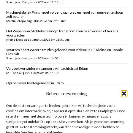
Snaartje op 7 augustus 2026 om 12:05 uur.
Machinefabriek Prins moet volgend jaar weg en moet van gemeente sloop
zelf betalen
Martin Tol op 6 augustus 2026 om 22:18 uur.
Het Wapen van Middelie te koop: Transformeren naar wonen of horeca
voortzetten
Kleine Kees op 6 augustus 2026 om 18:51 uur.
Waarom heeft Waterdam zich geleend voor videoclip Lil’ Kleine en Ronnie
Flex?
Snaartje op 6 augustus 2026 om 16:00 uur.
Verzoek verwijderen campers Ambachtstraat Edam
MTE op 6 augustus 2026 om 05:47 uur.
Oproep voor booteigenaren in Edam
MTE op 6 augustus 2026 om 05:43 uur.
Beheer toestemming
Buslijn 67 tussen purmerend en zaandam blijft zorgenkind
Florijs Jan op 5 augustus 2026 om 12:54 uur.
Om de beste ervaringen te bieden, gebruiken wij technologieën zoals
cookies om informatie over je apparaat op te slaan en/of te raadplegen. Door
in te stemmen met deze technologieën kunnen wij gegevens zoals
Zoeken op deze site
surfgedrag of unieke ID's op deze site verwerken. Als je geen toestemming
geeft of uw toestemming intrekt, kan dit een nadelige invloed hebben op
bepaalde functies en mogelijkheden.