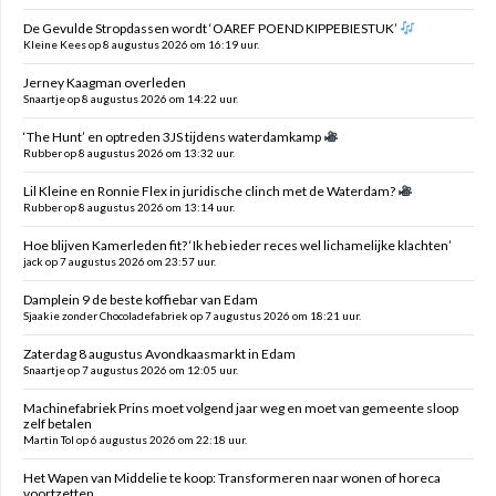
De Gevulde Stropdassen wordt ‘OAREF POEND KIPPEBIESTUK’
Kleine Kees op 8 augustus 2026 om 16:19 uur.
Jerney Kaagman overleden
Snaartje op 8 augustus 2026 om 14:22 uur.
‘The Hunt’ en optreden 3JS tijdens waterdamkamp
Rubber op 8 augustus 2026 om 13:32 uur.
Lil Kleine en Ronnie Flex in juridische clinch met de Waterdam?
Rubber op 8 augustus 2026 om 13:14 uur.
Hoe blijven Kamerleden fit? ‘Ik heb ieder reces wel lichamelijke klachten’
jack op 7 augustus 2026 om 23:57 uur.
Damplein 9 de beste koffiebar van Edam
Sjaakie zonder Chocoladefabriek op 7 augustus 2026 om 18:21 uur.
Zaterdag 8 augustus Avondkaasmarkt in Edam
Snaartje op 7 augustus 2026 om 12:05 uur.
Machinefabriek Prins moet volgend jaar weg en moet van gemeente sloop
zelf betalen
Martin Tol op 6 augustus 2026 om 22:18 uur.
Het Wapen van Middelie te koop: Transformeren naar wonen of horeca
voortzetten