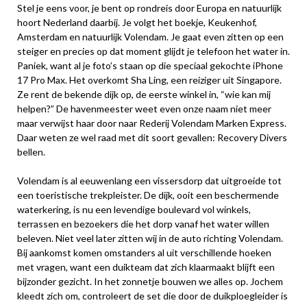
Stel je eens voor, je bent op rondreis door Europa en natuurlijk
hoort Nederland daarbij. Je volgt het boekje, Keukenhof,
Amsterdam en natuurlijk Volendam. Je gaat even zitten op een
steiger en precies op dat moment glijdt je telefoon het water in.
Paniek, want al je foto’s staan op die speciaal gekochte iPhone
17 Pro Max. Het overkomt Sha Ling, een reiziger uit Singapore.
Ze rent de bekende dijk op, de eerste winkel in, “wie kan mij
helpen?” De havenmeester weet even onze naam niet meer
maar verwijst haar door naar Rederij Volendam Marken Express.
Daar weten ze wel raad met dit soort gevallen: Recovery Divers
bellen.
Volendam is al eeuwenlang een vissersdorp dat uitgroeide tot
een toeristische trekpleister. De dijk, ooit een beschermende
waterkering, is nu een levendige boulevard vol winkels,
terrassen en bezoekers die het dorp vanaf het water willen
beleven. Niet veel later zitten wij in de auto richting Volendam.
Bij aankomst komen omstanders al uit verschillende hoeken
met vragen, want een duikteam dat zich klaarmaakt blijft een
bijzonder gezicht. In het zonnetje bouwen we alles op. Jochem
kleedt zich om, controleert de set die door de duikploegleider is