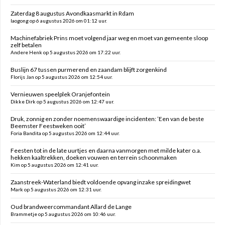
Zaterdag 8 augustus Avondkaasmarkt in Rdam
laogong op 6 augustus 2026 om 01:12 uur.
Machinefabriek Prins moet volgend jaar weg en moet van gemeente sloop
zelf betalen
Andere Henk op 5 augustus 2026 om 17:22 uur.
Buslijn 67 tussen purmerend en zaandam blijft zorgenkind
Florijs Jan op 5 augustus 2026 om 12:54 uur.
Vernieuwen speelplek Oranjefontein
Dikke Dirk op 5 augustus 2026 om 12:47 uur.
Druk, zonnig en zonder noemenswaardige incidenten: ’Een van de beste
Beemster Feestweken ooit’
Foria Bandita op 5 augustus 2026 om 12:44 uur.
Feesten tot in de late uurtjes en daarna vanmorgen met milde kater o.a.
hekken kaaltrekken, doeken vouwen en terrein schoonmaken
Kim op 5 augustus 2026 om 12:41 uur.
Zaanstreek-Waterland biedt voldoende opvang inzake spreidingwet
Mark op 5 augustus 2026 om 12:31 uur.
Oud brandweercommandant Allard de Lange
Brammetje op 5 augustus 2026 om 10:46 uur.