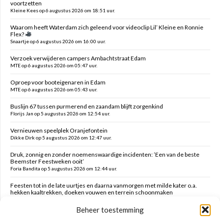
voortzetten
Kleine Kees op 6 augustus 2026 om 18:51 uur.
Waarom heeft Waterdam zich geleend voor videoclip Lil’ Kleine en Ronnie
Flex?
Snaartje op 6 augustus 2026 om 16:00 uur.
Verzoek verwijderen campers Ambachtstraat Edam
MTE op 6 augustus 2026 om 05:47 uur.
Oproep voor booteigenaren in Edam
MTE op 6 augustus 2026 om 05:43 uur.
Buslijn 67 tussen purmerend en zaandam blijft zorgenkind
Florijs Jan op 5 augustus 2026 om 12:54 uur.
Vernieuwen speelplek Oranjefontein
Dikke Dirk op 5 augustus 2026 om 12:47 uur.
Druk, zonnig en zonder noemenswaardige incidenten: ’Een van de beste
Beemster Feestweken ooit’
Foria Bandita op 5 augustus 2026 om 12:44 uur.
Feesten tot in de late uurtjes en daarna vanmorgen met milde kater o.a.
hekken kaaltrekken, doeken vouwen en terrein schoonmaken
Kim op 5 augustus 2026 om 12:41 uur.
Beheer toestemming
Zaanstreek-Waterland biedt voldoende opvang inzake spreidingwet