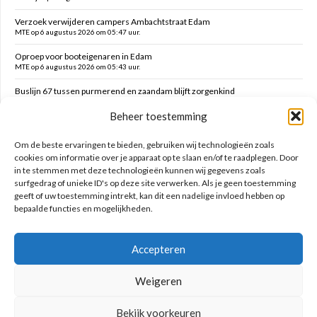
Verzoek verwijderen campers Ambachtstraat Edam
MTE op 6 augustus 2026 om 05:47 uur.
Oproep voor booteigenaren in Edam
MTE op 6 augustus 2026 om 05:43 uur.
Buslijn 67 tussen purmerend en zaandam blijft zorgenkind
Florijs Jan op 5 augustus 2026 om 12:54 uur.
Beheer toestemming
Vernieuwen speelplek Oranjefontein
Dikke Dirk op 5 augustus 2026 om 12:47 uur.
Om de beste ervaringen te bieden, gebruiken wij technologieën zoals
cookies om informatie over je apparaat op te slaan en/of te raadplegen. Door
in te stemmen met deze technologieën kunnen wij gegevens zoals
Zoeken op deze site
surfgedrag of unieke ID's op deze site verwerken. Als je geen toestemming
geeft of uw toestemming intrekt, kan dit een nadelige invloed hebben op
bepaalde functies en mogelijkheden.
Accepteren
Weigeren
Bekijk voorkeuren