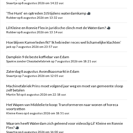
Snaartje op 8 augustus 2026 om 14:22 uur.
‘The Hunt’ en optreden 3JS tijdens waterdamkamp
Rubber op 8 augustus 2026 om 13:32 uur.
Lil Kleine en Ronnie Flex in juridische clinch met de Waterdam?
Rubber op 8 augustus 2026 om 13:14 uur.
Hoe blijven Kamerleden fit? ‘Ik heb ieder reces wel lichamelijke klachten’
jack op 7 augustus 2026 om 23:57 uur.
Damplein 9 de beste koffiebar van Edam
Sjaakie zonder Chocoladefabriek op 7 augustus 2026 om 18:21 uur.
Zaterdag 8 augustus Avondkaasmarkt in Edam
Snaartje op 7 augustus 2026 om 12:05 uur.
Machinefabriek Prins moet volgend jaar weg en moet van gemeente sloop
zelf betalen
Martin Tol op 6 augustus 2026 om 22:18 uur.
Het Wapen van Middelie te koop: Transformeren naar wonen of horeca
voortzetten
Kleine Kees op 6 augustus 2026 om 18:51 uur.
Waarom heeft Waterdam zich geleend voor videoclip Lil’ Kleine en Ronnie
Flex?
Snaartje op 6 augustus 2026 om 16:00 uur.