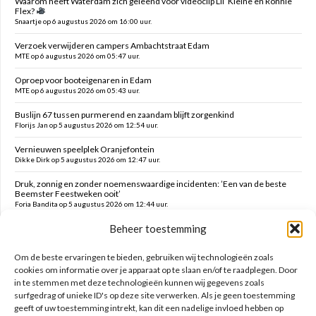
Waarom heeft Waterdam zich geleend voor videoclip Lil’ Kleine en Ronnie
Flex?
Snaartje op 6 augustus 2026 om 16:00 uur.
Verzoek verwijderen campers Ambachtstraat Edam
MTE op 6 augustus 2026 om 05:47 uur.
Oproep voor booteigenaren in Edam
MTE op 6 augustus 2026 om 05:43 uur.
Buslijn 67 tussen purmerend en zaandam blijft zorgenkind
Florijs Jan op 5 augustus 2026 om 12:54 uur.
Vernieuwen speelplek Oranjefontein
Dikke Dirk op 5 augustus 2026 om 12:47 uur.
Druk, zonnig en zonder noemenswaardige incidenten: ’Een van de beste
Beemster Feestweken ooit’
Foria Bandita op 5 augustus 2026 om 12:44 uur.
Beheer toestemming
Feesten tot in de late uurtjes en daarna vanmorgen met milde kater o.a.
hekken kaaltrekken, doeken vouwen en terrein schoonmaken
Kim op 5 augustus 2026 om 12:41 uur.
Om de beste ervaringen te bieden, gebruiken wij technologieën zoals
cookies om informatie over je apparaat op te slaan en/of te raadplegen. Door
in te stemmen met deze technologieën kunnen wij gegevens zoals
Zoeken op deze site
surfgedrag of unieke ID's op deze site verwerken. Als je geen toestemming
geeft of uw toestemming intrekt, kan dit een nadelige invloed hebben op