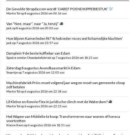
De Gevulde Stropdassen wordt ‘OAREF POEND KIPPEBIESTUK’
Martin Tol op 8 augustus 2026 om 00:16 uur.
Van “Nee, maar”, naar “Ja, tenzij”
jack op 8 augustus 2026 om 00:02 uur.
Hoe blijven Kamerleden fit? ‘Ik heb ieder reces wel lichamelijke klachten’
jack op 7 augustus 2026 om 23:57 uur.
Damplein 9 de beste koffiebar van Edam
Sjaakie zonder Chocoladefabriek op 7 augustus 2026 om 18:21 uur.
Zaterdag 8 augustus Avondkaasmarkt in Edam
Snaartje op 7 augustus 2026 om 12:05 uur.
Machinefabriek Prins moet volgend jaar weg en moet van gemeente sloop
zelf betalen
Martin Tol op 6 augustus 2026 om 22:18 uur.
Lil Kleine en Ronnie Flex in juridische clinch met de Waterdam?
Martin Tol op 6 augustus 2026 om 22:13 uur.
Het Wapen van Middelie te koop: Transformeren naar wonen of horeca
voortzetten
Kleine Kees op 6 augustus 2026 om 18:51 uur.