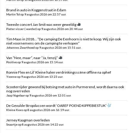
Brand in auto in Koggenstraat in Edam
Martin Tol op 9 augustus 2026 om 22:57 uur.
Tweede concert Jan Smit was weer geweldig
Pieter visser ( warder) op 9 augustus 2026 om 20:44 uur.
Tim Maas in 2018… “De camping De Eenhoorn is niet te koop. Wij zijn ook
niet voornemens om de camping te verkopen”
Johannes Zwarthoed op 9 augustus 2026 om 15:51 uur.
Van “Nee, maar”, naar “Ja, tenzij”
Positivo op 9 augustus 2026 om 15:14 uur.
Ronnie Flex en Lil’ Kleine halen verdrinkingsscène offline na ophef
Yvonne op 9 augustus 2026 om 13:23 uur.
Scooterrijder gewond bij botsing met auto in Purmerend, wordt daarna ook
nog overreden
Jaap Vogelaar op 9 augustus 2026 om 12:01 uur.
De Gevulde Stropdassen wordt ‘OAREF POEND KIPPEBIESTUK’
Kleine Kees op 8 augustus 2026 om 16:19 uur.
Jerney Kaagman overleden
Snaartje op 8 augustus 2026 om 14:22 uur.