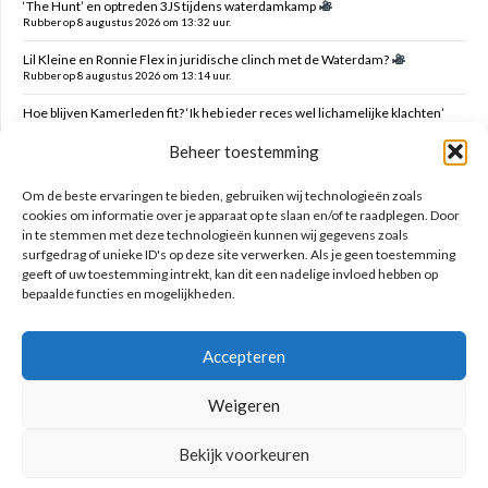
‘The Hunt’ en optreden 3JS tijdens waterdamkamp
Rubber op 8 augustus 2026 om 13:32 uur.
Lil Kleine en Ronnie Flex in juridische clinch met de Waterdam?
Rubber op 8 augustus 2026 om 13:14 uur.
Hoe blijven Kamerleden fit? ‘Ik heb ieder reces wel lichamelijke klachten’
jack op 7 augustus 2026 om 23:57 uur.
Beheer toestemming
Damplein 9 de beste koffiebar van Edam
Sjaakie zonder Chocoladefabriek op 7 augustus 2026 om 18:21 uur.
Om de beste ervaringen te bieden, gebruiken wij technologieën zoals
cookies om informatie over je apparaat op te slaan en/of te raadplegen. Door
in te stemmen met deze technologieën kunnen wij gegevens zoals
Zoeken op deze site
surfgedrag of unieke ID's op deze site verwerken. Als je geen toestemming
geeft of uw toestemming intrekt, kan dit een nadelige invloed hebben op
bepaalde functies en mogelijkheden.
Accepteren
Weigeren
Bekijk voorkeuren
Geniet nooit met mate!