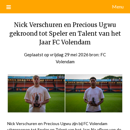
Menu
Nick Verschuren en Precious Ugwu
gekroond tot Speler en Talent van het
Jaar FC Volendam
Geplaatst op
vrijdag 29 mei 2026
door
bron: FC
Volendam
admin
Nick Verschuren en Precious Ugwu zijn bij FC Volendam
uitgeroepen tot Speler en Talent van het Jaar. Na afloop van de