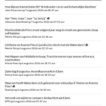
Hoe blijven Kamerleden fit? ‘Ik heb ieder reces wel lichamelijke klachten’
John Kluessien op 7 augustus 2026 om 08:47 uur.
Van “Nee, maar”, naar “Ja, tenzij”
Johannes Zwarthoed op 7 augustus 2026 om 07:52 uur.
Machinefabriek Prins moet volgend jaar weg en moet van gemeente sloop
zelf betalen
Martin Tol op 6 augustus 2026 om 22:18 uur.
Lil Kleine en Ronnie Flex in juridische clinch met de Waterdam?
Martin Tol op 6 augustus 2026 om 22:13 uur.
Het Wapen van Middelie te koop: Transformeren naar wonen of horeca
voortzetten
Kleine Kees op 6 augustus 2026 om 18:51 uur.
Zaterdag 8 augustus Avondkaasmarkt in Edam
Kleine Kees op 6 augustus 2026 om 18:32 uur.
Waarom heeft Waterdam zich geleend voor videoclip Lil’ Kleine en Ronnie
Flex?
Snaartje op 6 augustus 2026 om 16:00 uur.
Verzoek verwijderen campers Ambachtstraat Edam
MTE op 6 augustus 2026 om 05:47 uur.