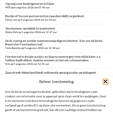
Oproep voor booteigenaren in Edam
MTE op 6 augustus 2026 om 05:43 uur.
Buslijn 67 tussen purmerend en zaandam blijft zorgenkind
Florijs Jan op 5 augustus 2026 om 12:54 uur.
Vernieuwen speelplek Oranjefontein
Dikke Dirk op 5 augustus 2026 om 12:47 uur.
Druk, zonnig en zonder noemenswaardige incidenten: ’Een van de beste
Beemster Feestweken ooit’
Foria Bandita op 5 augustus 2026 om 12:44 uur.
Feesten tot in de late uurtjes en daarna vanmorgen met milde kater o.a.
hekken kaaltrekken, doeken vouwen en terrein schoonmaken
Kim op 5 augustus 2026 om 12:41 uur.
Zaanstreek-Waterland biedt voldoende opvang inzake spreidingwet
Mark op 5 augustus 2026 om 12:31 uur.
Beheer toestemming
Oud brandweercommandant Allard de Lange
Brammetje op 5 augustus 2026 om 10:46 uur.
Om de beste ervaringen te bieden, gebruiken wij technologieën zoals
cookies om informatie over je apparaat op te slaan en/of te raadplegen. Door
in te stemmen met deze technologieën kunnen wij gegevens zoals
Zoeken op deze site
surfgedrag of unieke ID's op deze site verwerken. Als je geen toestemming
geeft of uw toestemming intrekt, kan dit een nadelige invloed hebben op