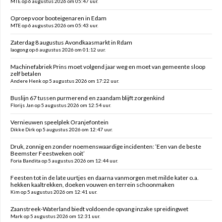
MTE op 6 augustus 2026 om 05:47 uur.
Oproep voor booteigenaren in Edam
MTE op 6 augustus 2026 om 05:43 uur.
Zaterdag 8 augustus Avondkaasmarkt in Rdam
laogong op 6 augustus 2026 om 01:12 uur.
Machinefabriek Prins moet volgend jaar weg en moet van gemeente sloop
zelf betalen
Andere Henk op 5 augustus 2026 om 17:22 uur.
Buslijn 67 tussen purmerend en zaandam blijft zorgenkind
Florijs Jan op 5 augustus 2026 om 12:54 uur.
Vernieuwen speelplek Oranjefontein
Dikke Dirk op 5 augustus 2026 om 12:47 uur.
Druk, zonnig en zonder noemenswaardige incidenten: ’Een van de beste
Beemster Feestweken ooit’
Foria Bandita op 5 augustus 2026 om 12:44 uur.
Feesten tot in de late uurtjes en daarna vanmorgen met milde kater o.a.
hekken kaaltrekken, doeken vouwen en terrein schoonmaken
Kim op 5 augustus 2026 om 12:41 uur.
Zaanstreek-Waterland biedt voldoende opvang inzake spreidingwet
Mark op 5 augustus 2026 om 12:31 uur.