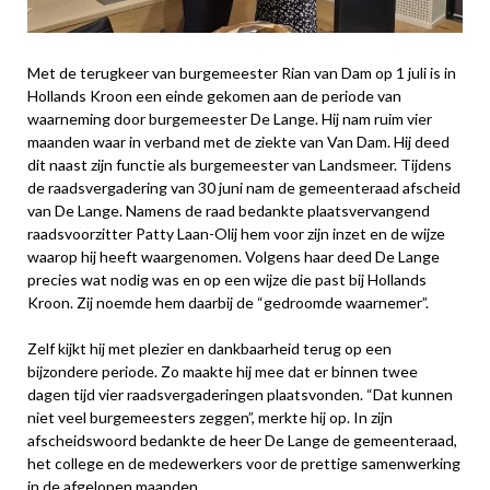
Met de terugkeer van burgemeester Rian van Dam op 1 juli is in
Hollands Kroon een einde gekomen aan de periode van
waarneming door burgemeester De Lange. Hij nam ruim vier
maanden waar in verband met de ziekte van Van Dam. Hij deed
dit naast zijn functie als burgemeester van Landsmeer. Tijdens
de raadsvergadering van 30 juni nam de gemeenteraad afscheid
van De Lange. Namens de raad bedankte plaatsvervangend
raadsvoorzitter Patty Laan-Olij hem voor zijn inzet en de wijze
waarop hij heeft waargenomen. Volgens haar deed De Lange
precies wat nodig was en op een wijze die past bij Hollands
Kroon. Zij noemde hem daarbij de “gedroomde waarnemer”.
Zelf kijkt hij met plezier en dankbaarheid terug op een
bijzondere periode. Zo maakte hij mee dat er binnen twee
dagen tijd vier raadsvergaderingen plaatsvonden. “Dat kunnen
niet veel burgemeesters zeggen”, merkte hij op. In zijn
afscheidswoord bedankte de heer De Lange de gemeenteraad,
het college en de medewerkers voor de prettige samenwerking
in de afgelopen maanden.