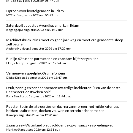
MTE op 6 augustus 2026 om 05:47 uur.
Oproep voor booteigenaren in Edam
MTE op 6 augustus 2026 om 05:43 uur.
Zaterdag 8 augustus Avondkaasmarkt in Rdam
laogong op 6 augustus 2026 om 01:12 uur.
Machinefabriek Prins moet volgend jaar weg en moet van gemeente sloop
zelf betalen
Andere Henk op 5 augustus 2026 om 17:22 uur.
Buslijn 67 tussen purmerend en zaandam blijft zorgenkind
Florijs Jan op 5 augustus 2026 om 12:54 uur.
Vernieuwen speelplek Oranjefontein
Dikke Dirk op 5 augustus 2026 om 12:47 uur.
Druk, zonnig en zonder noemenswaardige incidenten: ’Een van de beste
Beemster Feestweken ooit’
Foria Bandita op 5 augustus 2026 om 12:44 uur.
Feesten tot in de late uurtjes en daarna vanmorgen met milde kater o.a.
hekken kaaltrekken, doeken vouwen en terrein schoonmaken
Kim op 5 augustus 2026 om 12:41 uur.
Zaanstreek-Waterland biedt voldoende opvang inzake spreidingwet
Mark op 5 augustus 2026 om 12:31 uur.