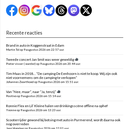
Recente reacties
Brand in auto in Koggenstraat in Edam
Martin Tol op 9 augustus 2026 om 22:57 uur.
Tweede concert Jan Smit was weer geweldig
Pieter visser ( warder) op 9 augustus 2026 om 20:44 uur.
Tim Maas in 2018… “De camping De Eenhoorn is niet te koop. Wij zijn ook
niet voornemens om de camping te verkopen”
Johannes Zwarthoed op 9 augustus 2026 om 15:51 uur.
Van “Nee, maar”, naar “Ja, tenzij”
Positivo op 9 augustus 2026 om 15:14 uur.
Ronnie Flex en Lil’ Kleine halen verdrinkingsscène offline na ophef
Yvonne op 9 augustus 2026 om 13:23 uur.
Scooterrijder gewond bij botsing met auto in Purmerend, wordt daarna ook
nog overreden
Jaap Vogelaar op 9 augustus 2026 om 12:01 uur.