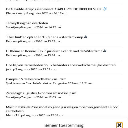
De Gevulde Stropdassen wordt ‘OAREF POEND KIPPEBIESTUK’
Kleine Kees op 8 augustus 2026 om 16:19 uur.
Jerney Kaagman overleden
Snaartje op 8 augustus 2026 om 14:22 uur.
‘The Hunt’ en optreden 3JS tijdens waterdamkamp
Rubber op 8 augustus 2026 om 13:32 uur.
Lil Kleine en Ronnie Flex in juridische clinch met de Waterdam?
Rubber op 8 augustus 2026 om 13:14 uur.
Hoe blijven Kamerleden fit? ‘Ik heb ieder reces wel lichamelijke klachten’
jack op 7 augustus 2026 om 23:57 uur.
Damplein 9 de beste koffiebar van Edam
Sjaakie zonder Chocoladefabriek op 7 augustus 2026 om 18:21 uur.
Zaterdag 8 augustus Avondkaasmarkt in Edam
Snaartje op 7 augustus 2026 om 12:05 uur.
Machinefabriek Prins moet volgend jaar weg en moet van gemeente sloop
zelf betalen
Martin Tol op 6 augustus 2026 om 22:18 uur.
Beheer toestemming
Het Wapen van Middelie te koop: Transformeren naar wonen of horeca