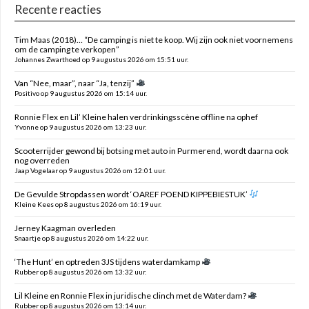
Recente reacties
Tim Maas (2018)… “De camping is niet te koop. Wij zijn ook niet voornemens
om de camping te verkopen”
Johannes Zwarthoed op 9 augustus 2026 om 15:51 uur.
Van “Nee, maar”, naar “Ja, tenzij”
Positivo op 9 augustus 2026 om 15:14 uur.
Ronnie Flex en Lil’ Kleine halen verdrinkingsscène offline na ophef
Yvonne op 9 augustus 2026 om 13:23 uur.
Scooterrijder gewond bij botsing met auto in Purmerend, wordt daarna ook
nog overreden
Jaap Vogelaar op 9 augustus 2026 om 12:01 uur.
De Gevulde Stropdassen wordt ‘OAREF POEND KIPPEBIESTUK’
Kleine Kees op 8 augustus 2026 om 16:19 uur.
Jerney Kaagman overleden
Snaartje op 8 augustus 2026 om 14:22 uur.
‘The Hunt’ en optreden 3JS tijdens waterdamkamp
Rubber op 8 augustus 2026 om 13:32 uur.
Lil Kleine en Ronnie Flex in juridische clinch met de Waterdam?
Rubber op 8 augustus 2026 om 13:14 uur.