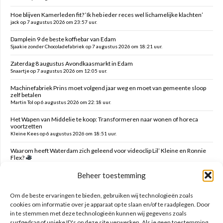
Hoe blijven Kamerleden fit? ‘Ik heb ieder reces wel lichamelijke klachten’
jack op 7 augustus 2026 om 23:57 uur.
Damplein 9 de beste koffiebar van Edam
Sjaakie zonder Chocoladefabriek op 7 augustus 2026 om 18:21 uur.
Zaterdag 8 augustus Avondkaasmarkt in Edam
Snaartje op 7 augustus 2026 om 12:05 uur.
Machinefabriek Prins moet volgend jaar weg en moet van gemeente sloop
zelf betalen
Martin Tol op 6 augustus 2026 om 22:18 uur.
Het Wapen van Middelie te koop: Transformeren naar wonen of horeca
voortzetten
Kleine Kees op 6 augustus 2026 om 18:51 uur.
Waarom heeft Waterdam zich geleend voor videoclip Lil’ Kleine en Ronnie
Flex?
Snaartje op 6 augustus 2026 om 16:00 uur.
Beheer toestemming
Verzoek verwijderen campers Ambachtstraat Edam
MTE op 6 augustus 2026 om 05:47 uur.
Om de beste ervaringen te bieden, gebruiken wij technologieën zoals
cookies om informatie over je apparaat op te slaan en/of te raadplegen. Door
in te stemmen met deze technologieën kunnen wij gegevens zoals
Zoeken op deze site
surfgedrag of unieke ID's op deze site verwerken. Als je geen toestemming