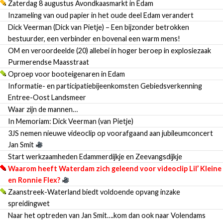
Zaterdag 8 augustus Avondkaasmarkt in Edam
Inzameling van oud papier in het oude deel Edam verandert
Dick Veerman (Dick van Pietje) – Een bijzonder betrokken
bestuurder, een verbinder en bovenal een warm mens!
OM en veroordeelde (20) allebei in hoger beroep in explosiezaak
Purmerendse Maasstraat
Oproep voor booteigenaren in Edam
Informatie- en participatiebijeenkomsten Gebiedsverkenning
Entree-Oost Landsmeer
Waar zijn de mannen…
In Memoriam: Dick Veerman (van Pietje)
3JS nemen nieuwe videoclip op voorafgaand aan jubileumconcert
Jan Smit
Start werkzaamheden Edammerdijkje en Zeevangsdijkje
Waarom heeft Waterdam zich geleend voor videoclip Lil’ Kleine
en Ronnie Flex?
Zaanstreek-Waterland biedt voldoende opvang inzake
spreidingwet
Naar het optreden van Jan Smit….kom dan ook naar Volendams