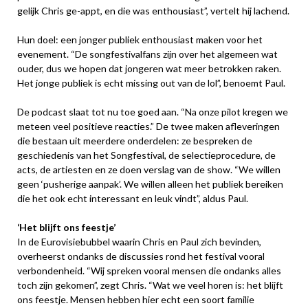
gelijk Chris ge-appt, en die was enthousiast”, vertelt hij lachend.
Hun doel: een jonger publiek enthousiast maken voor het
evenement. “De songfestivalfans zijn over het algemeen wat
ouder, dus we hopen dat jongeren wat meer betrokken raken.
Het jonge publiek is echt missing out van de lol”, benoemt Paul.
De podcast slaat tot nu toe goed aan. “Na onze pilot kregen we
meteen veel positieve reacties.” De twee maken afleveringen
die bestaan uit meerdere onderdelen: ze bespreken de
geschiedenis van het Songfestival, de selectieprocedure, de
acts, de artiesten en ze doen verslag van de show. “We willen
geen ‘pusherige aanpak’. We willen alleen het publiek bereiken
die het ook echt interessant en leuk vindt”, aldus Paul.
‘Het blijft ons feestje’
In de Eurovisiebubbel waarin Chris en Paul zich bevinden,
overheerst ondanks de discussies rond het festival vooral
verbondenheid. “Wij spreken vooral mensen die ondanks alles
toch zijn gekomen”, zegt Chris. “Wat we veel horen is: het blijft
ons feestje. Mensen hebben hier echt een soort familie