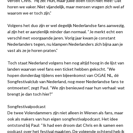
vertelt Chris. “Hij zei: Huh, maar jullie doen toch niet mee? Dat
horen we vaker. Niet vijandelijk, maar mensen vragen zich wel af
waarom we er toch zijn.”
Volgens het duo zijn er wel degelijk Nederlandse fans aanwezig,
al zijn het er aanzienlijk minder dan normaal. “Je merkt echt een
verschil met voorgaande jaren. Vorig jaar kwam je constant
Nederlanders tegen, nu klampen Nederlanders zich bijna aan je
vast als ze je horen praten.”
Toch staat Nederland volgens hen nog altijd hoog in de lijst van
landen waarvan veel fans een ticket hebben gekocht. “We
hopen donderdag tijdens een bijeenkomst van OGAE NL, dé
Songfestivalclub van Nederland, nog meer Nederlandse fans te
ontmoeten”, zegt Paul. “We zijn benieuwd naar hun verhaal: wat
brengt je dan toch hier?”
Songfestivalpodcast
De twee Volendammers zijn niet alleen in Wenen als fans, maar
ook als makers van hun eigen songfestivalpodcast. Het idee
ontstond bij Paul: “Ik had een droom dat Chris en ik samen een
podcast over het festival maakten. De volgende ochtend heb ik