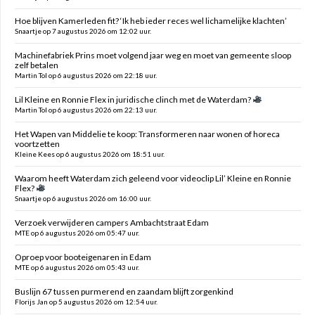
Hoe blijven Kamerleden fit? ‘Ik heb ieder reces wel lichamelijke klachten’
Snaartje op 7 augustus 2026 om 12:02 uur.
Machinefabriek Prins moet volgend jaar weg en moet van gemeente sloop
zelf betalen
Martin Tol op 6 augustus 2026 om 22:18 uur.
Lil Kleine en Ronnie Flex in juridische clinch met de Waterdam?
Martin Tol op 6 augustus 2026 om 22:13 uur.
Het Wapen van Middelie te koop: Transformeren naar wonen of horeca
voortzetten
Kleine Kees op 6 augustus 2026 om 18:51 uur.
Waarom heeft Waterdam zich geleend voor videoclip Lil’ Kleine en Ronnie
Flex?
Snaartje op 6 augustus 2026 om 16:00 uur.
Verzoek verwijderen campers Ambachtstraat Edam
MTE op 6 augustus 2026 om 05:47 uur.
Oproep voor booteigenaren in Edam
MTE op 6 augustus 2026 om 05:43 uur.
Buslijn 67 tussen purmerend en zaandam blijft zorgenkind
Florijs Jan op 5 augustus 2026 om 12:54 uur.