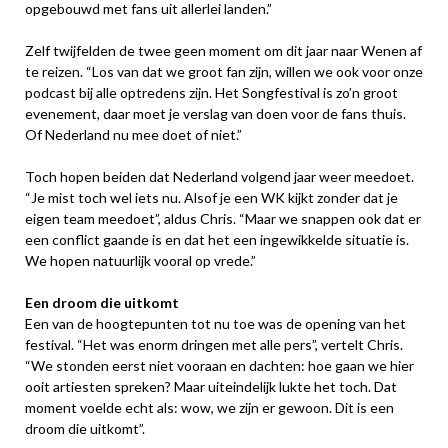
opgebouwd met fans uit allerlei landen.”
Zelf twijfelden de twee geen moment om dit jaar naar Wenen af
te reizen. “Los van dat we groot fan zijn, willen we ook voor onze
podcast bij alle optredens zijn. Het Songfestival is zo’n groot
evenement, daar moet je verslag van doen voor de fans thuis.
Of Nederland nu mee doet of niet.”
Toch hopen beiden dat Nederland volgend jaar weer meedoet.
“Je mist toch wel iets nu. Alsof je een WK kijkt zonder dat je
eigen team meedoet”, aldus Chris. “Maar we snappen ook dat er
een conflict gaande is en dat het een ingewikkelde situatie is.
We hopen natuurlijk vooral op vrede.”
Een droom die uitkomt
Een van de hoogtepunten tot nu toe was de opening van het
festival. “Het was enorm dringen met alle pers”, vertelt Chris.
“We stonden eerst niet vooraan en dachten: hoe gaan we hier
ooit artiesten spreken? Maar uiteindelijk lukte het toch. Dat
moment voelde echt als: wow, we zijn er gewoon. Dit is een
droom die uitkomt”.