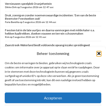
Vernieuwen speelplek Oranjefontein
Dikke Dirk op 5 augustus 2026 om 12:47 uur.
Druk, zonnig en zonder noemenswaardige incidenten: ’Een van de beste
Beemster Feestweken ooit’
Foria Bandita op 5 augustus 2026 om 12:44 uur.
Feesten tot in de late uurtjes en daarna vanmorgen met milde kater o.a.
hekken kaaltrekken, doeken vouwen en terrein schoonmaken
Kim op 5 augustus 2026 om 12:41 uur.
Zaanstreek-Waterland biedt voldoende opvang inzake spreidingwet
Mark op 5 augustus 2026 om 12:31 uur.
Beheer toestemming
Oud brandweercommandant Allard de Lange
Brammetje op 5 augustus 2026 om 10:46 uur.
Om de beste ervaringen te bieden, gebruiken wij technologieën zoals
cookies om informatie over je apparaat op te slaan en/of te raadplegen. Door
in te stemmen met deze technologieën kunnen wij gegevens zoals
Zoeken op deze site
surfgedrag of unieke ID's op deze site verwerken. Als je geen toestemming
geeft of uw toestemming intrekt, kan dit een nadelige invloed hebben op
bepaalde functies en mogelijkheden.
Accepteren