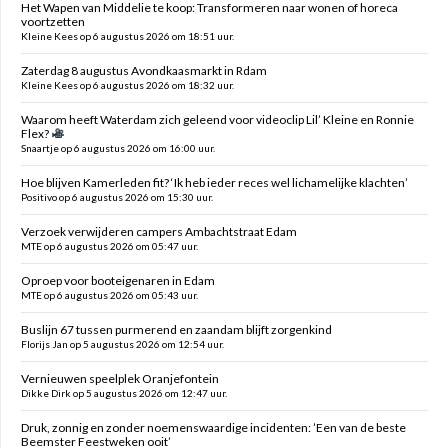
Het Wapen van Middelie te koop: Transformeren naar wonen of horeca
voortzetten
Kleine Kees op 6 augustus 2026 om 18:51 uur.
Zaterdag 8 augustus Avondkaasmarkt in Rdam
Kleine Kees op 6 augustus 2026 om 18:32 uur.
Waarom heeft Waterdam zich geleend voor videoclip Lil’ Kleine en Ronnie
Flex?
Snaartje op 6 augustus 2026 om 16:00 uur.
Hoe blijven Kamerleden fit? ‘Ik heb ieder reces wel lichamelijke klachten’
Positivo op 6 augustus 2026 om 15:30 uur.
Verzoek verwijderen campers Ambachtstraat Edam
MTE op 6 augustus 2026 om 05:47 uur.
Oproep voor booteigenaren in Edam
MTE op 6 augustus 2026 om 05:43 uur.
Buslijn 67 tussen purmerend en zaandam blijft zorgenkind
Florijs Jan op 5 augustus 2026 om 12:54 uur.
Vernieuwen speelplek Oranjefontein
Dikke Dirk op 5 augustus 2026 om 12:47 uur.
Druk, zonnig en zonder noemenswaardige incidenten: ’Een van de beste
Beemster Feestweken ooit’