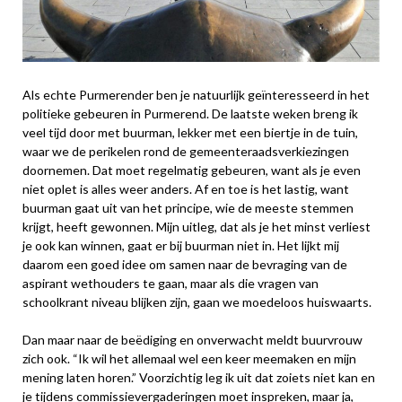
Als echte Purmerender ben je natuurlijk geïnteresseerd in het
politieke gebeuren in Purmerend. De laatste weken breng ik
veel tijd door met buurman, lekker met een biertje in de tuin,
waar we de perikelen rond de gemeenteraadsverkiezingen
doornemen. Dat moet regelmatig gebeuren, want als je even
niet oplet is alles weer anders. Af en toe is het lastig, want
buurman gaat uit van het principe, wie de meeste stemmen
krijgt, heeft gewonnen. Mijn uitleg, dat als je het minst verliest
je ook kan winnen, gaat er bij buurman niet in. Het lijkt mij
daarom een goed idee om samen naar de bevraging van de
aspirant wethouders te gaan, maar als die vragen van
schoolkrant niveau blijken zijn, gaan we moedeloos huiswaarts.
Dan maar naar de beëdiging en onverwacht meldt buurvrouw
zich ook. “Ik wil het allemaal wel een keer meemaken en mijn
mening laten horen.” Voorzichtig leg ik uit dat zoiets niet kan en
je tijdens commissievergaderingen moet inspreken, maar ja,