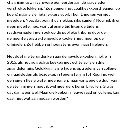
chagrijnig te zijn vanwege een eerder aan de raadsleden
verstrekte lekkernij. “Ze noemen het coalitieakkoord ‘Samen op
koers’, maar als er iets lekkers voorbij komt, mogen wij niet
meedoen. Nou, dat begint dan lekker, niks samen.” Nou heb ik er
geen moeite mee, want al enige tijd lijken de tijdens
raadsvergaderingen ook op de publieke tribune door de
gemeente verstrekte gevulde koeken niet meer op de
originelen. Ze hebben er hoogstens even naast gelegen.
Het doet me terugdenken aan de gevulde koeken motie in
2015, als het nog echte koeken met echte spijs en drie
amandelen zijn. Gelukkig mag je tijdens optredens van college
en raadsleden als bezoeker, in tegenstelling tot Reuring, wel
een eigen flesje water meenemen, maar vanwege de duur van
de stemmingen moet ik wel meerdere keren bijvullen, Gratis,
dat dan weer wel. Maar die koeken, nieuwe raad en college, kan
daar niet wat aan gedaan worden?