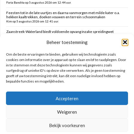
Foria Bandita op 5 augustus 2026 om 12:44 uur.
Feesten tot in de late uurtjes en daarna vanmorgen met milde kater o.a.
hekken kaaltrekken, doeken vouwen en terrein schoonmaken
Kim op 5 augustus 2026 om 12:41 uur.
Zaanstreek-Waterland biedt voldoende opvang inzake spreidingwet
Mark op 5 augustus 2026 om 12:31 uur.
Beheer toestemming
Oud brandweercommandant Allard de Lange
Brammetje op 5 augustus 2026 om 10:46 uur.
Om de beste ervaringen te bieden, gebruiken wij technologieën zoals
cookies om informatie over je apparaat op te slaan en/of te raadplegen. Door
in te stemmen met deze technologieën kunnen wij gegevens zoals
Zoeken op deze site
surfgedrag of unieke ID's op deze site verwerken. Als je geen toestemming
geeft of uw toestemming intrekt, kan dit een nadelige invloed hebben op
bepaalde functies en mogelijkheden.
Accepteren
Weigeren
Bekijk voorkeuren
Geniet nooit met mate!