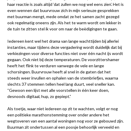
haar reactie is zoals altijd ‘dat zullen we nog wel eens zien’. Het is
even wennen dat buurvrouw zich in mijn serieuze gesprekken
met buurman mengt, mede omdat ze het samen zacht gezegd
ook regelmatig oneens zijn. Als het te warm wordt om lekker in
de tuin te zitten stel ik voor om naar de beëdigingen te gaan.
Iedereen kent wel het drama van lange wachttijden bij allerlei
instanties, maar tijdens deze vergadering wordt duidelijk dat bij
verkiezingen voor diverse functies niet over één nacht ijs wordt
gegaan. Ook niet bij deze temperaturen. De voorzittershamer
heeft het flink te verduren vanwege de vele en lange
schorsingen. Buurvrouw heeft al snel in de gaten dat het
steeds weer invullen en ophalen van de stembriefjes, waarna
slechts 37 stemmen tellen heel lang duurt, veel sneller kan.
“Gewoon een lijst met alle voorstellen in één keer doen,
desnoods digitaal, hup, zo gepiept.”
Als toetje, waar niet iedereen op zit te wachten, volgt er nog
een politieke marathonstemming over onder andere het
wegtoveren van een aantal woningen nog voor ze gebouwd zijn.
Buurman zit ondertussen al een poosje behoorlijk verveeld en