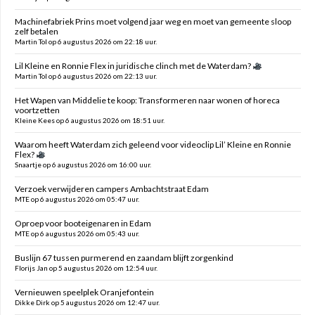
Machinefabriek Prins moet volgend jaar weg en moet van gemeente sloop
zelf betalen
Martin Tol op 6 augustus 2026 om 22:18 uur.
Lil Kleine en Ronnie Flex in juridische clinch met de Waterdam?
Martin Tol op 6 augustus 2026 om 22:13 uur.
Het Wapen van Middelie te koop: Transformeren naar wonen of horeca
voortzetten
Kleine Kees op 6 augustus 2026 om 18:51 uur.
Waarom heeft Waterdam zich geleend voor videoclip Lil’ Kleine en Ronnie
Flex?
Snaartje op 6 augustus 2026 om 16:00 uur.
Verzoek verwijderen campers Ambachtstraat Edam
MTE op 6 augustus 2026 om 05:47 uur.
Oproep voor booteigenaren in Edam
MTE op 6 augustus 2026 om 05:43 uur.
Buslijn 67 tussen purmerend en zaandam blijft zorgenkind
Florijs Jan op 5 augustus 2026 om 12:54 uur.
Vernieuwen speelplek Oranjefontein
Dikke Dirk op 5 augustus 2026 om 12:47 uur.