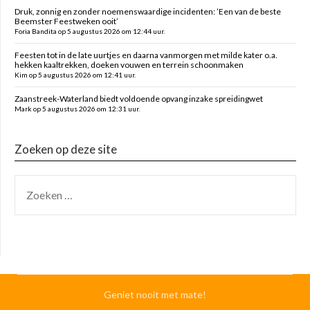
Druk, zonnig en zonder noemenswaardige incidenten: ’Een van de beste
Beemster Feestweken ooit’
Foria Bandita op 5 augustus 2026 om 12:44 uur.
Feesten tot in de late uurtjes en daarna vanmorgen met milde kater o.a.
hekken kaaltrekken, doeken vouwen en terrein schoonmaken
Kim op 5 augustus 2026 om 12:41 uur.
Zaanstreek-Waterland biedt voldoende opvang inzake spreidingwet
Mark op 5 augustus 2026 om 12:31 uur.
Zoeken op deze site
Geniet nooit met mate!