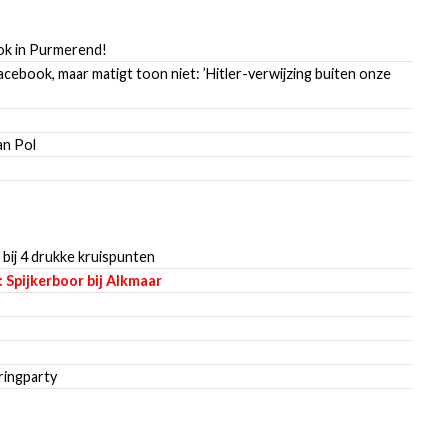
ook in Purmerend!
cebook, maar matigt toon niet: ’Hitler-verwijzing buiten onze
an Pol
ij 4 drukke kruispunten
 Spijkerboor bij Alkmaar
ringparty