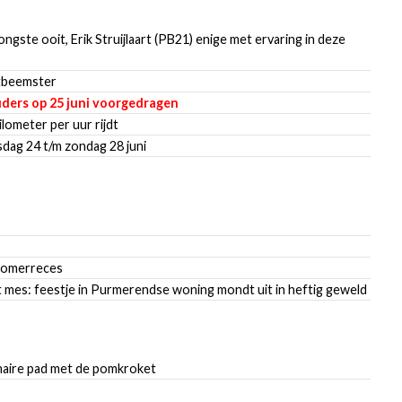
gste ooit, Erik Struijlaart (PB21) enige met ervaring in deze
stbeemster
ders op 25 juni voorgedragen
ilometer per uur rijdt
ag 24 t/m zondag 28 juni
zomerreces
t mes: feestje in Purmerendse woning mondt uit in heftig geweld
naire pad met de pomkroket