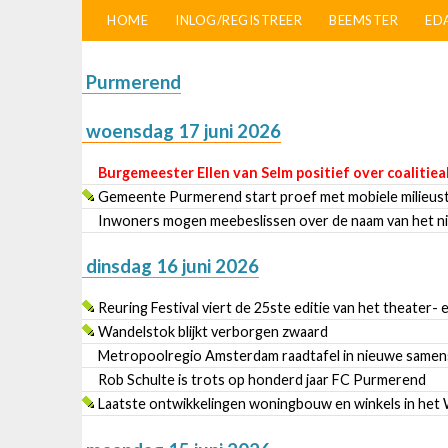
HOME
INLOG/REGISTREER
BEEMSTER
ED
Purmerend
woensdag 17 juni 2026
Burgemeester Ellen van Selm positief over coaliti
Gemeente Purmerend start proef met mobiele milieus
Inwoners mogen meebeslissen over de naam van het n
dinsdag 16 juni 2026
Reuring Festival viert de 25ste editie van het theater-
Wandelstok blijkt verborgen zwaard
Metropoolregio Amsterdam raadtafel in nieuwe samenste
Rob Schulte is trots op honderd jaar FC Purmerend
Laatste ontwikkelingen woningbouw en winkels in he