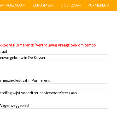
AM-VOLENDAM
LANDSMEER
OOSTZAAN
PURMEREND
eakkoord Purmerend: ‘Vertrouwen vraagt ook om tempo’
traat
ieuwe gebouw in De Keyser
 en muziekfestival in Purmerend
lling wijst voorzitter en vicevoorzitters aan
t Wagenweggebied