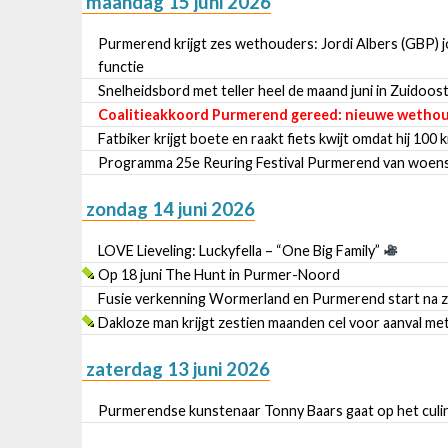
maandag 15 juni 2026
Purmerend krijgt zes wethouders: Jordi Albers (GBP) jon
functie
Snelheidsbord met teller heel de maand juni in Zuidoo
Coalitieakkoord Purmerend gereed: nieuwe wethou
Fatbiker krijgt boete en raakt fiets kwijt omdat hij 100 k
Programma 25e Reuring Festival Purmerend van woensd
zondag 14 juni 2026
LOVE Lieveling: Luckyfella – “One Big Family”
Op 18 juni The Hunt in Purmer-Noord
Fusie verkenning Wormerland en Purmerend start na 
Dakloze man krijgt zestien maanden cel voor aanval me
zaterdag 13 juni 2026
Purmerendse kunstenaar Tonny Baars gaat op het culi