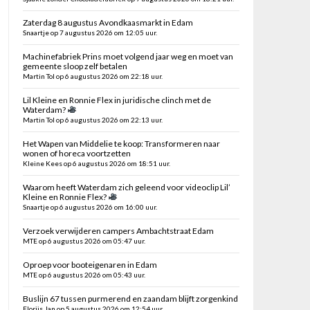
Zaterdag 8 augustus Avondkaasmarkt in Edam
Snaartje op 7 augustus 2026 om 12:05 uur.
Machinefabriek Prins moet volgend jaar weg en moet van
gemeente sloop zelf betalen
Martin Tol op 6 augustus 2026 om 22:18 uur.
Lil Kleine en Ronnie Flex in juridische clinch met de
Waterdam?
Martin Tol op 6 augustus 2026 om 22:13 uur.
Het Wapen van Middelie te koop: Transformeren naar
wonen of horeca voortzetten
Kleine Kees op 6 augustus 2026 om 18:51 uur.
Waarom heeft Waterdam zich geleend voor videoclip Lil’
Kleine en Ronnie Flex?
Snaartje op 6 augustus 2026 om 16:00 uur.
Verzoek verwijderen campers Ambachtstraat Edam
MTE op 6 augustus 2026 om 05:47 uur.
Oproep voor booteigenaren in Edam
MTE op 6 augustus 2026 om 05:43 uur.
Buslijn 67 tussen purmerend en zaandam blijft zorgenkind
Florijs Jan op 5 augustus 2026 om 12:54 uur.