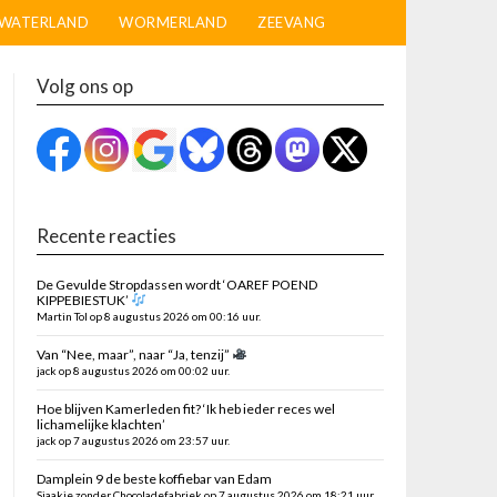
WATERLAND
WORMERLAND
ZEEVANG
Volg ons op
Recente reacties
De Gevulde Stropdassen wordt ‘OAREF POEND
KIPPEBIESTUK’
Martin Tol op 8 augustus 2026 om 00:16 uur.
Van “Nee, maar”, naar “Ja, tenzij”
jack op 8 augustus 2026 om 00:02 uur.
Hoe blijven Kamerleden fit? ‘Ik heb ieder reces wel
lichamelijke klachten’
jack op 7 augustus 2026 om 23:57 uur.
Damplein 9 de beste koffiebar van Edam
Sjaakie zonder Chocoladefabriek op 7 augustus 2026 om 18:21 uur.