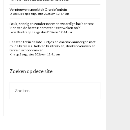
Vernieuwen speelplek Oranjefontein
Dikke Dirk op 5 augustus 2026 om 12:47 uur.
Druk, zonnig en zonder noemenswaardige incidenten:
’Een van de beste Beemster Feestweken ooit’
Foria Bandita op 5 augustus 2026 om 12:44 uur.
Feesten tot in de late uurtjes en daarna vanmorgen met
milde kater o.a. hekken kaaltrekken, doeken vouwen en
terrein schoonmaken
Kim op 5 augustus 2026 om 12:41 uur.
Zoeken op deze site