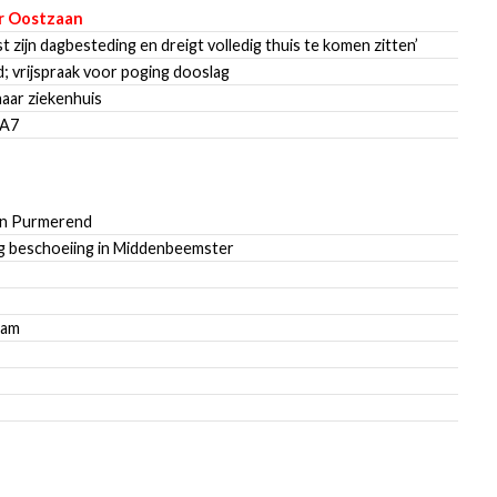
ar Oostzaan
st zijn dagbesteding en dreigt volledig thuis te komen zitten’
; vrijspraak voor poging dooslag
aar ziekenhuis
 A7
 in Purmerend
ng beschoeiing in Middenbeemster
dam