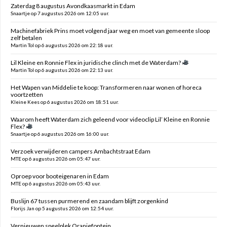
Zaterdag 8 augustus Avondkaasmarkt in Edam
Snaartje op 7 augustus 2026 om 12:05 uur.
Machinefabriek Prins moet volgend jaar weg en moet van gemeente sloop
zelf betalen
Martin Tol op 6 augustus 2026 om 22:18 uur.
Lil Kleine en Ronnie Flex in juridische clinch met de Waterdam?
Martin Tol op 6 augustus 2026 om 22:13 uur.
Het Wapen van Middelie te koop: Transformeren naar wonen of horeca
voortzetten
Kleine Kees op 6 augustus 2026 om 18:51 uur.
Waarom heeft Waterdam zich geleend voor videoclip Lil’ Kleine en Ronnie
Flex?
Snaartje op 6 augustus 2026 om 16:00 uur.
Verzoek verwijderen campers Ambachtstraat Edam
MTE op 6 augustus 2026 om 05:47 uur.
Oproep voor booteigenaren in Edam
MTE op 6 augustus 2026 om 05:43 uur.
Buslijn 67 tussen purmerend en zaandam blijft zorgenkind
Florijs Jan op 5 augustus 2026 om 12:54 uur.
Vernieuwen speelplek Oranjefontein