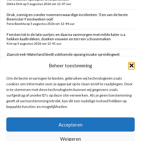
Dikke Dirk op 5 augustus 2026 om 12:47 uur.
Druk, zonnig en zonder noemenswaardige incidenten: ’Een van de beste
Beemster Feestweken ooit’
Foria Bandita op 5 augustus 2026 om 12:44 uur.
Feesten tot in de late uurtjes en daarna vanmorgen met milde kater o.a.
hekken kaaltrekken, doeken vouwen en terrein schoonmaken
Kim op 5 augustus 2026 om 12:41 uur.
Zaanstreek-Waterland biedt voldoende opvang inzake spreidingwet
Mark op 5 augustus 2026 om 12:31 uur.
Beheer toestemming
Oud brandweercommandant Allard de Lange
Brammetje op 5 augustus 2026 om 10:46 uur.
Om de beste ervaringen te bieden, gebruiken wij technologieën zoals
cookies om informatie over je apparaat op te slaan en/of te raadplegen. Door
in te stemmen met deze technologieën kunnen wij gegevens zoals
Zoeken op deze site
surfgedrag of unieke ID's op deze site verwerken. Als je geen toestemming
geeft of uw toestemming intrekt, kan dit een nadelige invloed hebben op
bepaalde functies en mogelijkheden.
Accepteren
Weigeren