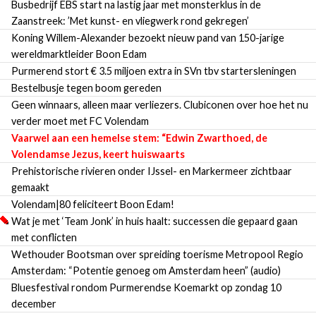
Busbedrijf EBS start na lastig jaar met monsterklus in de
Zaanstreek: ’Met kunst- en vliegwerk rond gekregen’
Koning Willem-Alexander bezoekt nieuw pand van 150-jarige
wereldmarktleider Boon Edam
Purmerend stort € 3.5 miljoen extra in SVn tbv startersleningen
Bestelbusje tegen boom gereden
Geen winnaars, alleen maar verliezers. Clubiconen over hoe het nu
verder moet met FC Volendam
Vaarwel aan een hemelse stem: “Edwin Zwarthoed, de
Volendamse Jezus, keert huiswaarts
Prehistorische rivieren onder IJssel- en Markermeer zichtbaar
gemaakt
Volendam|80 feliciteert Boon Edam!
Wat je met ‘Team Jonk’ in huis haalt: successen die gepaard gaan
met conflicten
Wethouder Bootsman over spreiding toerisme Metropool Regio
Amsterdam: “Potentie genoeg om Amsterdam heen” (audio)
Bluesfestival rondom Purmerendse Koemarkt op zondag 10
december