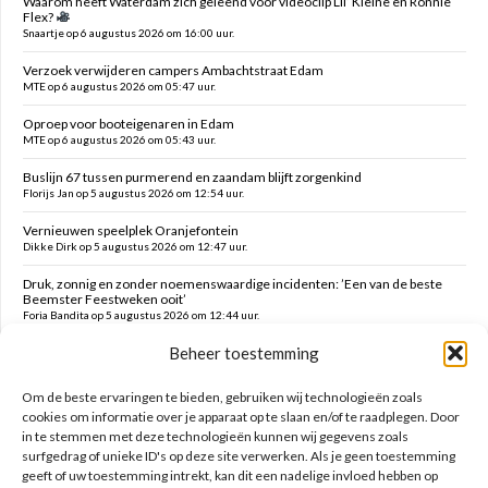
Waarom heeft Waterdam zich geleend voor videoclip Lil’ Kleine en Ronnie
Flex?
Snaartje op 6 augustus 2026 om 16:00 uur.
Verzoek verwijderen campers Ambachtstraat Edam
MTE op 6 augustus 2026 om 05:47 uur.
Oproep voor booteigenaren in Edam
MTE op 6 augustus 2026 om 05:43 uur.
Buslijn 67 tussen purmerend en zaandam blijft zorgenkind
Florijs Jan op 5 augustus 2026 om 12:54 uur.
Vernieuwen speelplek Oranjefontein
Dikke Dirk op 5 augustus 2026 om 12:47 uur.
Druk, zonnig en zonder noemenswaardige incidenten: ’Een van de beste
Beemster Feestweken ooit’
Foria Bandita op 5 augustus 2026 om 12:44 uur.
Beheer toestemming
Feesten tot in de late uurtjes en daarna vanmorgen met milde kater o.a.
hekken kaaltrekken, doeken vouwen en terrein schoonmaken
Kim op 5 augustus 2026 om 12:41 uur.
Om de beste ervaringen te bieden, gebruiken wij technologieën zoals
cookies om informatie over je apparaat op te slaan en/of te raadplegen. Door
in te stemmen met deze technologieën kunnen wij gegevens zoals
Zoeken op deze site
surfgedrag of unieke ID's op deze site verwerken. Als je geen toestemming
geeft of uw toestemming intrekt, kan dit een nadelige invloed hebben op