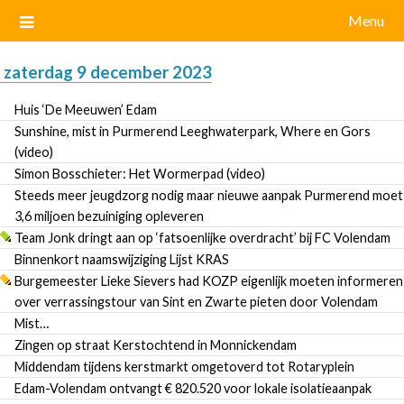
Menu
zaterdag 9 december 2023
Huis ‘De Meeuwen’ Edam
Sunshine, mist in Purmerend Leeghwaterpark, Where en Gors
(video)
Simon Bosschieter: Het Wormerpad (video)
Steeds meer jeugdzorg nodig maar nieuwe aanpak Purmerend moet
3,6 miljoen bezuiniging opleveren
Team Jonk dringt aan op ‘fatsoenlijke overdracht’ bij FC Volendam
Binnenkort naamswijziging Lijst KRAS
Burgemeester Lieke Sievers had KOZP eigenlijk moeten informeren
over verrassingstour van Sint en Zwarte pieten door Volendam
Mist…
Zingen op straat Kerstochtend in Monnickendam
Middendam tijdens kerstmarkt omgetoverd tot Rotaryplein
Edam-Volendam ontvangt € 820.520 voor lokale isolatieaanpak