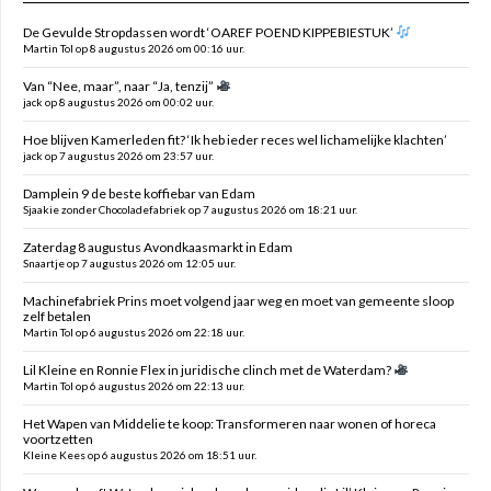
De Gevulde Stropdassen wordt ‘OAREF POEND KIPPEBIESTUK’
Martin Tol op 8 augustus 2026 om 00:16 uur.
Van “Nee, maar”, naar “Ja, tenzij”
jack op 8 augustus 2026 om 00:02 uur.
Hoe blijven Kamerleden fit? ‘Ik heb ieder reces wel lichamelijke klachten’
jack op 7 augustus 2026 om 23:57 uur.
Damplein 9 de beste koffiebar van Edam
Sjaakie zonder Chocoladefabriek op 7 augustus 2026 om 18:21 uur.
Zaterdag 8 augustus Avondkaasmarkt in Edam
Snaartje op 7 augustus 2026 om 12:05 uur.
Machinefabriek Prins moet volgend jaar weg en moet van gemeente sloop
zelf betalen
Martin Tol op 6 augustus 2026 om 22:18 uur.
Lil Kleine en Ronnie Flex in juridische clinch met de Waterdam?
Martin Tol op 6 augustus 2026 om 22:13 uur.
Het Wapen van Middelie te koop: Transformeren naar wonen of horeca
voortzetten
Kleine Kees op 6 augustus 2026 om 18:51 uur.