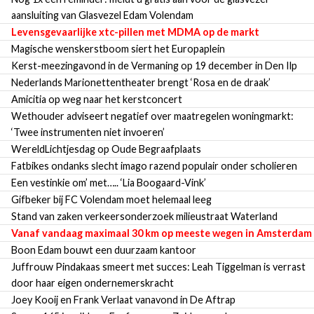
aansluiting van Glasvezel Edam Volendam
Levensgevaarlijke xtc-pillen met MDMA op de markt
Magische wenskerstboom siert het Europaplein
Kerst-meezingavond in de Vermaning op 19 december in Den Ilp
Nederlands Marionettentheater brengt ‘Rosa en de draak’
Amicitia op weg naar het kerstconcert
Wethouder adviseert negatief over maatregelen woningmarkt:
‘Twee instrumenten niet invoeren’
WereldLichtjesdag op Oude Begraafplaats
Fatbikes ondanks slecht imago razend populair onder scholieren
Een vestinkie om’ met….. ‘Lia Boogaard-Vink’
Gifbeker bij FC Volendam moet helemaal leeg
Stand van zaken verkeersonderzoek milieustraat Waterland
Vanaf vandaag maximaal 30 km op meeste wegen in Amsterdam
Boon Edam bouwt een duurzaam kantoor
Juffrouw Pindakaas smeert met succes: Leah Tiggelman is verrast
door haar eigen ondernemerskracht
Joey Kooij en Frank Verlaat vanavond in De Aftrap