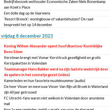
Bedrijfsbezoek wethouder Economische Zaken Niels Bonenkamp
aan Koek’s Place
Een dolle dag op de Vaarwens
‘Resort Breeck’: woningbouw of vakantiehuizen? De raad
bespreekt het op 14 december
vrijdag 8 december 2023
Koning Willem-Alexander opent hoofdkantoor Koninklijke
Boon Edam
Kerstman brengt met Vomar Kersttruck gezelligheid en gratis
Kerstpaketten in Volendam
Teammanager Hans Bakker werd na zijn laatste wedstrijd door
de spelers in het zonnetje gezet (video)
Kamerleden en hun favoriete muzieknummer (audio)
De heer Visser en mevrouw Visser-Van Rijn uit Broek in Waterland
zijn 60 jaar getrouwd
FC Utrecht-fans waren niet welkom in Volendam door anonieme
mail
Nog 1x een reminder: meldt u gratis aan voor de glasvezel