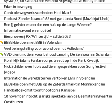
Sylvia (55) uit Oosthuizen vertrekt vrijwillig uit De Bondgenoten
Edam in beweging
Controle wegwerkzaamheden: Heel bizar!
Podcast Zonder Naam afl 63 met gast Linda Bond (Muziekjuf Linda)
Ben jij geinteresseerd in een huis op de Lange Weeren?
Informatieavond en enquête!
Bierproeverij PX ‘Wintertijd’ – Editie 2023
BBBakkie doen met BBB in Volendam
Veel belangstelling voor avond over ‘ut Volledams’
VVD dient motie in voor behoud camping De Eenhoorn in Schardam
Koninklijk Edams Fanfarecorps treedt op in de Kerk Kwadijk
Nick Schilder over Idols auditie en gesprekken voor Songfestival
(video)
Internationale wereldsterren vertolken Elvis in Volendam
BBBakkie doen met BBB op de Zaterdagmarkt in Monnickendam
Handbaltoekomst toont hoofdprijs Kansspel
18 november intocht, jaarlijks spektakel aan de Beemsterringvaart in
Oosthuizen