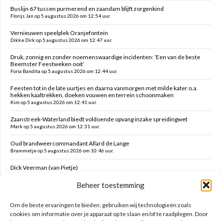
Buslijn 67 tussen purmerend en zaandam blijft zorgenkind
Florijs Jan op 5 augustus 2026 om 12:54 uur.
Vernieuwen speelplek Oranjefontein
Dikke Dirk op 5 augustus 2026 om 12:47 uur.
Druk, zonnig en zonder noemenswaardige incidenten: ’Een van de beste
Beemster Feestweken ooit’
Foria Bandita op 5 augustus 2026 om 12:44 uur.
Feesten tot in de late uurtjes en daarna vanmorgen met milde kater o.a.
hekken kaaltrekken, doeken vouwen en terrein schoonmaken
Kim op 5 augustus 2026 om 12:41 uur.
Zaanstreek-Waterland biedt voldoende opvang inzake spreidingwet
Mark op 5 augustus 2026 om 12:31 uur.
Oud brandweercommandant Allard de Lange
Brammetje op 5 augustus 2026 om 10:46 uur.
Dick Veerman (van Pietje)
Brammetje op 5 augustus 2026 om 10:43 uur.
Beheer toestemming
Volendam zoekt oppassers voor jonge kinderen tijdens kermis
Kleine Kees op 4 augustus 2026 om 18:44 uur.
Om de beste ervaringen te bieden, gebruiken wij technologieën zoals
cookies om informatie over je apparaat op te slaan en/of te raadplegen. Door