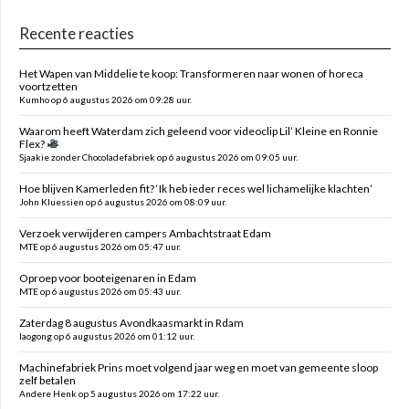
Recente reacties
Het Wapen van Middelie te koop: Transformeren naar wonen of horeca
voortzetten
Kumho op 6 augustus 2026 om 09:28 uur.
Waarom heeft Waterdam zich geleend voor videoclip Lil’ Kleine en Ronnie
Flex?
Sjaakie zonder Chocoladefabriek op 6 augustus 2026 om 09:05 uur.
Hoe blijven Kamerleden fit? ‘Ik heb ieder reces wel lichamelijke klachten’
John Kluessien op 6 augustus 2026 om 08:09 uur.
Verzoek verwijderen campers Ambachtstraat Edam
MTE op 6 augustus 2026 om 05:47 uur.
Oproep voor booteigenaren in Edam
MTE op 6 augustus 2026 om 05:43 uur.
Zaterdag 8 augustus Avondkaasmarkt in Rdam
laogong op 6 augustus 2026 om 01:12 uur.
Machinefabriek Prins moet volgend jaar weg en moet van gemeente sloop
zelf betalen
Andere Henk op 5 augustus 2026 om 17:22 uur.